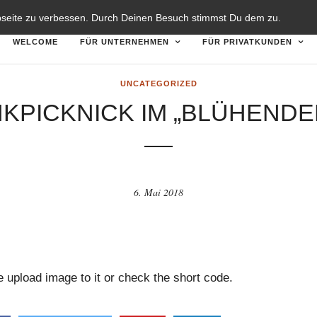
TZERKLÄRUNG
DISCLAIMER
bseite zu verbessen. Durch Deinen Besuch stimmst Du dem zu.
WELCOME
FÜR UNTERNEHMEN
FÜR PRIVATKUNDEN
UNCATEGORIZED
KPICKNICK IM „BLÜHENDE
6. Mai 2018
upload image to it or check the short code.