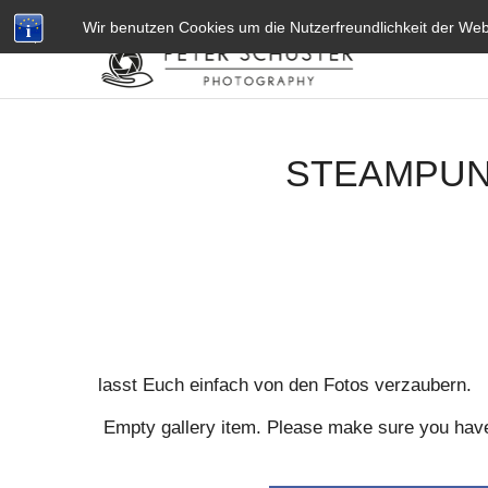
L
VITA
KONTAKT
IMPRESSUM
AGB’S
DATENSCHU
Wir benutzen Cookies um die Nutzerfreundlichkeit der We
e
k
a
r
n
STEAMPUN
a
P
r
a
h
a
2
lasst Euch einfach von den Fotos verzaubern.
4
.
Empty gallery item. Please make sure you have 
c
o