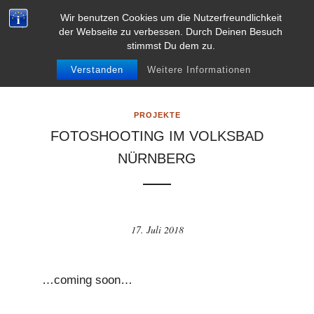
L
VITA
KONTAKT
IMPRESSUM
AGB’S
Wir benutzen Cookies um die Nutzerfreundlichkeit
e
der Webseite zu verbessen. Durch Deinen Besuch
DATENSCHUTZERKLÄRUNG
DISCLAIMER
stimmst Du dem zu.
k
0
a
Verstanden
Weitere Informationen
r
n
PROJEKTE
a
FOTOSHOOTING IM VOLKSBAD
P
NÜRNBERG
r
a
h
a
17. Juli 2018
2
4
.
…coming soon…
c
o