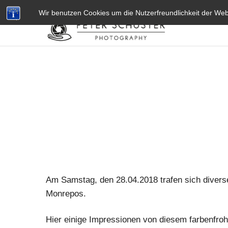
L
VITA
KONTAKT
IMPRESSUM
AGB’S
DATENSCHU
Wir benutzen Cookies um die Nutzerfreundlichkeit der We
e
k
a
r
n
a
P
r
a
h
a
2
Am Samstag, den 28.04.2018 trafen sich diver
4
Monrepos.
.
c
Hier einige Impressionen von diesem farbenfroh
o