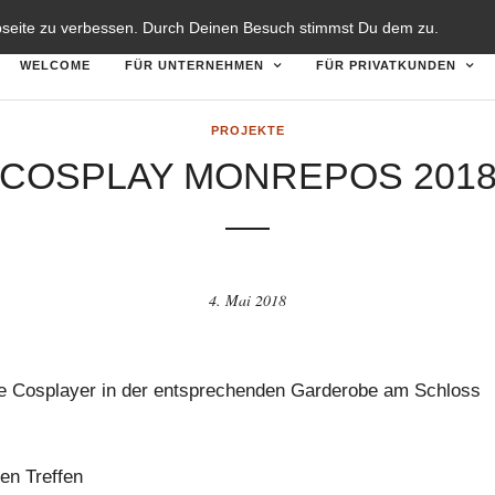
TZERKLÄRUNG
DISCLAIMER
bseite zu verbessen. Durch Deinen Besuch stimmst Du dem zu.
WELCOME
FÜR UNTERNEHMEN
FÜR PRIVATKUNDEN
PROJEKTE
COSPLAY MONREPOS 201
4. Mai 2018
se Cosplayer in der entsprechenden Garderobe am Schloss
en Treffen