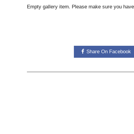
Empty gallery item. Please make sure you have 
m
Share On Facebook