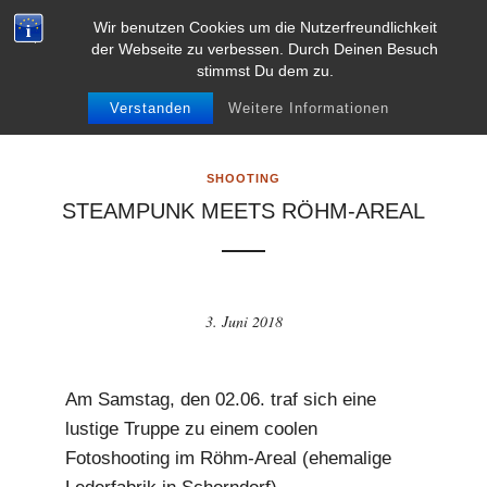
L
VITA
KONTAKT
IMPRESSUM
AGB’S
Wir benutzen Cookies um die Nutzerfreundlichkeit
e
der Webseite zu verbessen. Durch Deinen Besuch
DATENSCHUTZERKLÄRUNG
DISCLAIMER
stimmst Du dem zu.
k
0
a
Verstanden
Weitere Informationen
r
n
SHOOTING
a
STEAMPUNK MEETS RÖHM-AREAL
P
r
a
h
3. Juni 2018
a
2
4
Am Samstag, den 02.06. traf sich eine
.
lustige Truppe zu einem coolen
c
Fotoshooting im Röhm-Areal (ehemalige
o