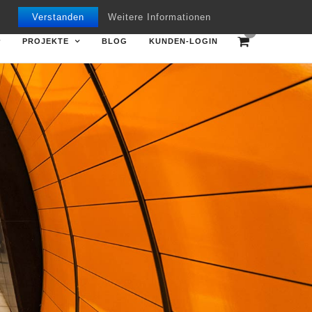
Mon - Fri 09.00 - 18.00
+49 7151 970668
Verstanden
Weitere Informationen
0
PROJEKTE
BLOG
KUNDEN-LOGIN