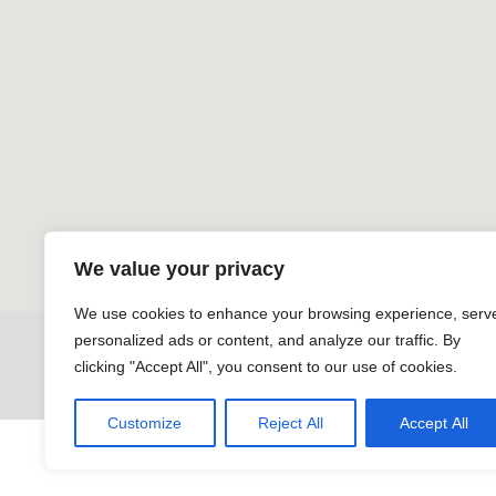
We value your privacy
We use cookies to enhance your browsing experience, serv
personalized ads or content, and analyze our traffic. By
WEITERE INFORMATIONEN ZU
clicking "Accept All", you consent to our use of cookies.
Customize
Reject All
Accept All
© Copyright by Peter Schuster - www.photodesign-schuster.de