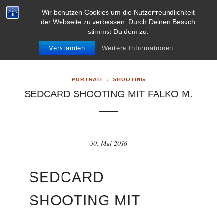
L
VITA
KONTAKT
IMPRESSUM
AGB’S
Wir benutzen Cookies um die Nutzerfreundlichkeit
e
der Webseite zu verbessen. Durch Deinen Besuch
DATENSCHUTZERKLÄRUNG
DISCLAIMER
stimmst Du dem zu.
k
0
a
Verstanden
Weitere Informationen
r
n
PORTRAIT
/
SHOOTING
a
SEDCARD SHOOTING MIT FALKO M.
P
r
a
h
30. Mai 2016
a
2
SEDCARD
4
.
SHOOTING MIT
c
o