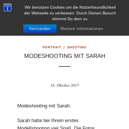
L
VITA
KONTAKT
IMPRESSUM
AGB’S
Wir benutzen Cookies um die Nutzerfreundlichkeit
e
der Webseite zu verbessen. Durch Deinen Besuch
DATENSCHUTZERKLÄRUNG
DISCLAIMER
stimmst Du dem zu.
k
0
a
Verstanden
Weitere Informationen
r
n
PORTRAIT
/
SHOOTING
a
MODESHOOTING MIT SARAH
P
r
a
h
18. Oktober 2015
a
2
4
Modeshooting mit Sarah:
.
Sarah hatte bei Ihrem erstes
c
Modellshooting viel Spaß. Die Fotos
o