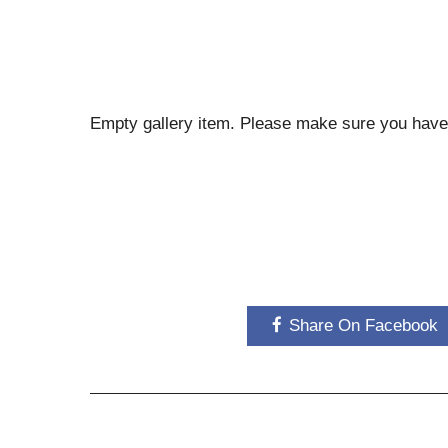
m
Empty gallery item. Please make sure you have 
Share On Facebook