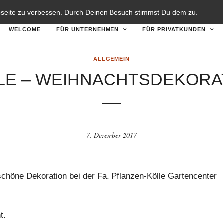
TZERKLÄRUNG
DISCLAIMER
bseite zu verbessen. Durch Deinen Besuch stimmst Du dem zu.
WELCOME
FÜR UNTERNEHMEN
FÜR PRIVATKUNDEN
ALLGEMEIN
LE – WEIHNACHTSDEKORA
7. Dezember 2017
schöne Dekoration bei der Fa. Pflanzen-Kölle Gartencenter
t.