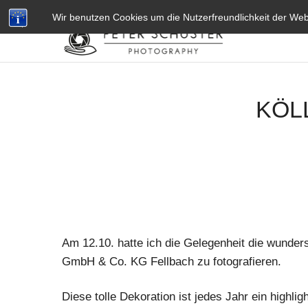
L
VITA
KONTAKT
IMPRESSUM
AGB’S
DATENSCHU
Wir benutzen Cookies um die Nutzerfreundlichkeit der We
e
k
a
r
n
KÖL
a
P
r
a
h
a
2
Am 12.10. hatte ich die Gelegenheit die wunder
4
GmbH & Co. KG Fellbach zu fotografieren.
.
c
Diese tolle Dekoration ist jedes Jahr ein highligh
o