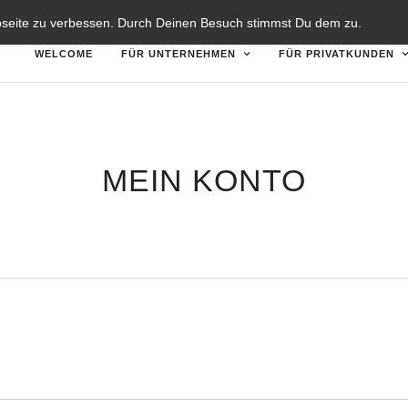
TZERKLÄRUNG
DISCLAIMER
bseite zu verbessen. Durch Deinen Besuch stimmst Du dem zu.
WELCOME
FÜR UNTERNEHMEN
FÜR PRIVATKUNDEN
MEIN KONTO