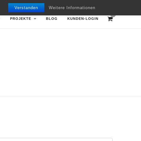
Mon - Fri 09.00 - 18.00
+49 7151 970668
Verstanden
Weitere Informationen
0
PROJEKTE
BLOG
KUNDEN-LOGIN