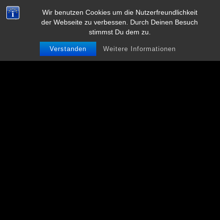
L
VITA
KONTAKT
IMPRESSUM
AGB’S
Wir benutzen Cookies um die Nutzerfreundlichkeit
e
der Webseite zu verbessen. Durch Deinen Besuch
DATENSCHUTZERKLÄRUNG
DISCLAIMER
stimmst Du dem zu.
k
0
a
Verstanden
Weitere Informationen
r
n
a
P
r
a
h
a
2
4
.
c
o