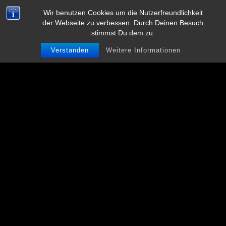
L
VITA
KONTAKT
IMPRESSUM
AGB’S
Wir benutzen Cookies um die Nutzerfreundlichkeit
e
der Webseite zu verbessen. Durch Deinen Besuch
DATENSCHUTZERKLÄRUNG
DISCLAIMER
stimmst Du dem zu.
k
0
a
Verstanden
Weitere Informationen
r
n
a
P
r
a
h
a
2
4
.
c
o