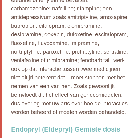
efedrine of fenylefrine bevatten;
carbamazepine; nafcilline; rifampine; een
antidepressivum zoals amitriptyline, amoxapine,
bupropion, citalopram, clomipramine,
desipramine, doxepin, duloxetine, escitalopram,
fluoxetine, fluvoxamine, imipramine,
nortriptyline, paroxetine, protriptyline, sertraline,
venlafaxine of trimipramine; fenobarbital. Merk
ook op dat interactie tussen twee medicijnen
niet altijd betekent dat u moet stoppen met het
nemen van een van hen. Zoals gewoonlijk
beïnvloedt dit het effect van geneesmiddelen,
dus overleg met uw arts over hoe de interacties
worden beheerd of moeten worden behandeld.
Endopryl (Eldepryl) Gemiste dosis