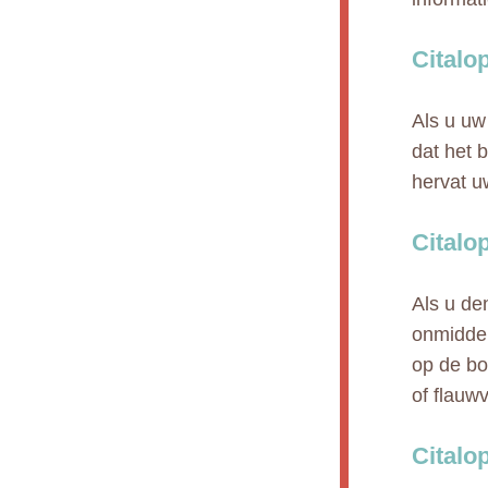
Citalo
Als u uw
dat het 
hervat u
Citalo
Als u de
onmiddel
op de bo
of flauwv
Citalo