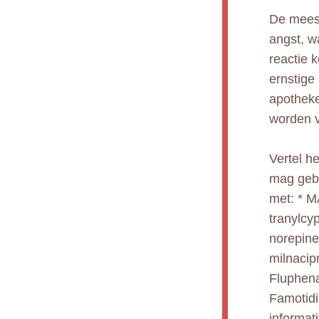
De meest
angst, w
reactie 
ernstige
apotheke
worden 
Vertel h
mag gebr
met: * M
tranylcyp
norepine
milnacip
Fluphena
Famotidi
informati