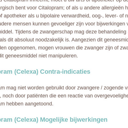
ergisch bent voor Citalopram; of als u andere allergieën 
of apotheker als u bipolaire verwardheid, oog-, lever- of
udere mensen kunnen gevoeliger zijn voor bijwerkingen 
ddel. Tijdens de zwangerschap mag deze behandeling 
 als dit absoluut noodzakelijk is. Aangezien dit geneesmi
den opgenomen, mogen vrouwen die zwanger zijn of zw
it geneesmiddel niet manipuleren.
pram (Celexa) Contra-indicaties
am mag niet worden gebruikt door zwangere / zogende 
, noch door patiënten die een reactie van overgevoeligh
ram hebben aangetoond.
pram (Celexa) Mogelijke bijwerkingen