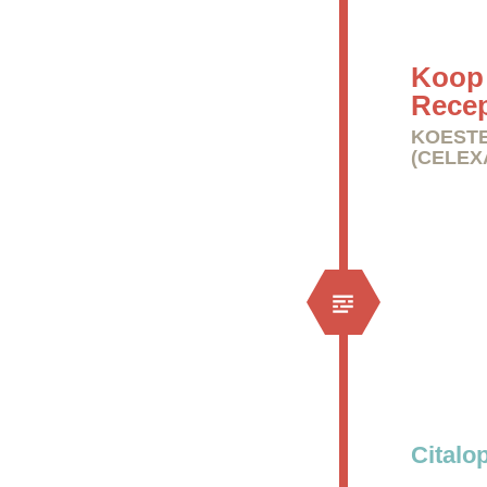
Koop 
Rece
KOESTE
(CELEX
Citalo