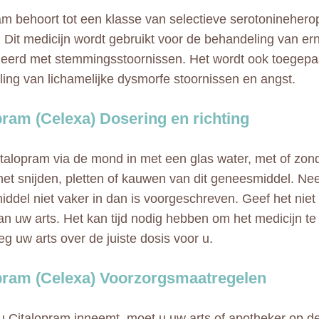
am behoort tot een klasse van selectieve serotonineh
. Dit medicijn wordt gebruikt voor de behandeling van er
eerd met stemmingsstoornissen. Het wordt ook toegepas
ing van lichamelijke dysmorfe stoornissen en angst.
pram (Celexa) Dosering en richting
alopram via de mond in met een glas water, met of zon
het snijden, pletten of kauwen van dit geneesmiddel. Ne
ddel niet vaker in dan is voorgeschreven. Geef het niet
an uw arts. Het kan tijd nodig hebben om het medicijn te
g uw arts over de juiste dosis voor u.
pram (Celexa) Voorzorgsmaatregelen
u Citalopram inneemt, moet u uw arts of apotheker op de