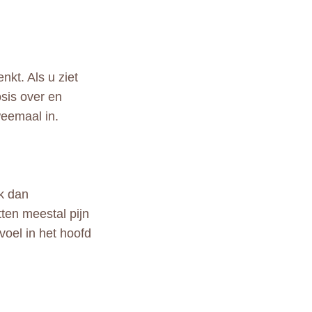
kt. Als u ziet
osis over en
weemaal in.
ek dan
ten meestal pijn
voel in het hoofd