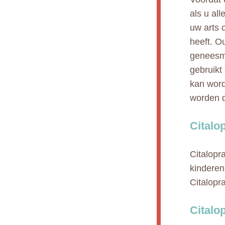
als u all
uw arts 
heeft. O
geneesmi
gebruikt
kan wor
worden d
Citalo
Citalopr
kinderen
Citalop
Citalo