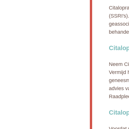
Citalopr
(SSRI's)
geassoci
behandel
Citalo
Neem Cit
Vermijd 
geneesmi
advies v
Raadplee
Citalo
Voordat 