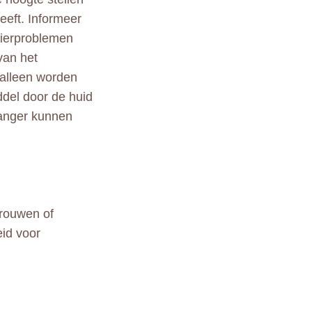
heeft. Informeer
 nierproblemen
van het
alleen worden
ddel door de huid
anger kunnen
vrouwen of
eid voor