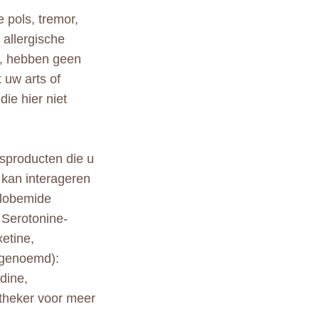
 pols, tremor,
 allergische
n, hebben geen
 uw arts of
ie hier niet
rsproducten die u
 kan interageren
clobemide
* Serotonine-
etine,
a genoemd):
dine,
otheker voor meer