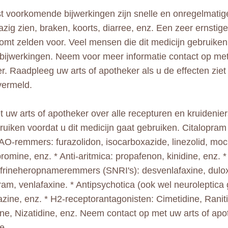
 voorkomende bijwerkingen zijn snelle en onregelmatige
azig zien, braken, koorts, diarree, enz. Een zeer ernstige
komt zelden voor. Veel mensen die dit medicijn gebruike
 bijwerkingen. Neem voor meer informatie contact op met
r. Raadpleeg uw arts of apotheker als u de effecten ziet d
vermeld.
et uw arts of apotheker over alle recepturen en kruidenie
uiken voordat u dit medicijn gaat gebruiken. Citalopram
AO-remmers: furazolidon, isocarboxazide, linezolid, mo
romine, enz. * Anti-aritmica: propafenon, kinidine, enz. 
frineheropnameremmers (SNRI's): desvenlafaxine, dulox
ram, venlafaxine. * Antipsychotica (ook wel neuroleptic
zine, enz. * H2-receptorantagonisten: Cimetidine, Raniti
ne, Nizatidine, enz. Neem contact op met uw arts of ap
e.