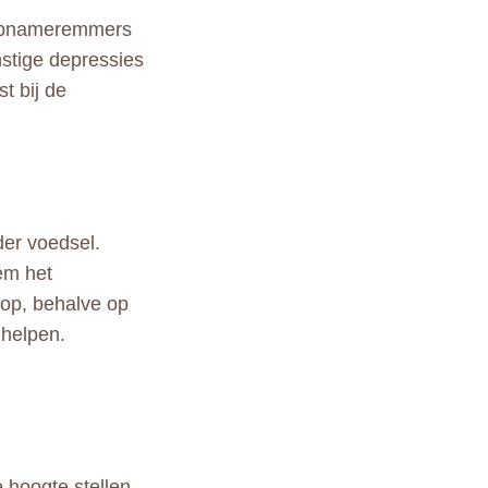
eropnameremmers
nstige depressies
t bij de
der voedsel.
em het
 op, behalve op
 helpen.
 hoogte stellen