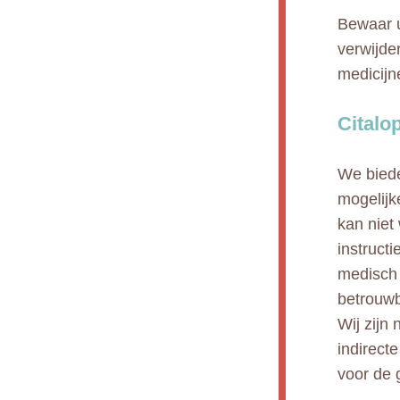
Bewaar u
verwijde
medicijn
Citalo
We biede
mogelijk
kan niet
instruct
medisch 
betrouwb
Wij zijn 
indirect
voor de 