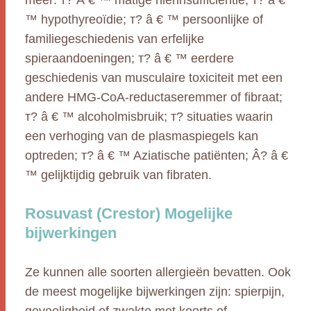
meer: т? Â € ™ matige nierinsufficiëntie; т? â €
™ hypothyreoïdie; т? â € ™ persoonlijke of
familiegeschiedenis van erfelijke
spieraandoeningen; т? â € ™ eerdere
geschiedenis van musculaire toxiciteit met een
andere HMG-CoA-reductaseremmer of fibraat;
т? â € ™ alcoholmisbruik; т? situaties waarin
een verhoging van de plasmaspiegels kan
optreden; т? â € ™ Aziatische patiënten; Â? â €
™ gelijktijdig gebruik van fibraten.
Rosuvast (Crestor) Mogelijke
bijwerkingen
Ze kunnen alle soorten allergieën bevatten. Ook
de meest mogelijke bijwerkingen zijn: spierpijn,