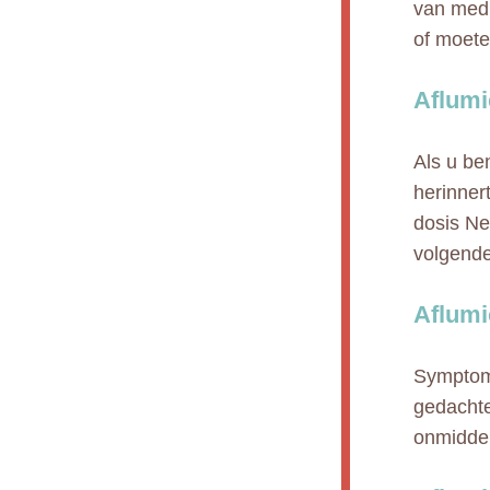
van medi
of moet
Aflumi
Als u be
herinnert
dosis Ne
volgende
Aflumi
Symptome
gedachte
onmiddel