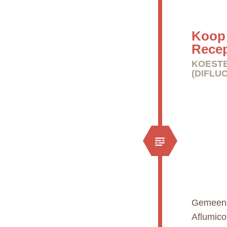
Koop 
Rece
KOESTE
(DIFLU
Gemeens
Aflumico