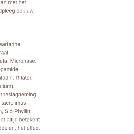
dan met het
adpleeg ook uw
warfarine
raal
beta, Micronase,
ropamide
fadin, Rifater,
lium),
 inbeslagneming
 tacrolimus
, Slo-Phyllin,
t altijd betekent
elen. het effect