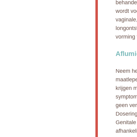
behandel
wordt vo
vaginale
longonts
vorming 
Aflumi
Neem het
maatlepel
krijgen 
symptome
geen ver
Dosering
Genitale
afhankel