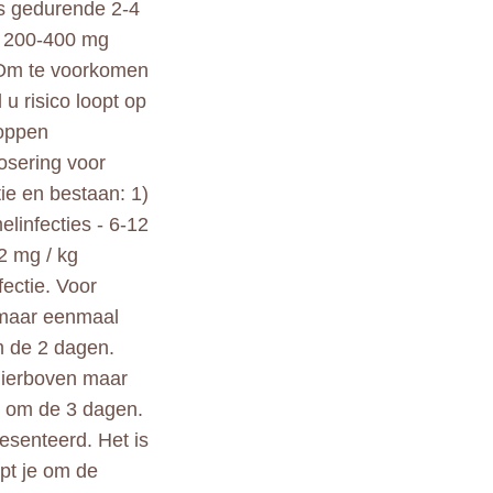
s gedurende 2-4
n 200-400 mg
 Om te voorkomen
 u risico loopt op
toppen
osering voor
ie en bestaan: 1)
elinfecties - 6-12
2 mg / kg
fectie. Voor
 maar eenmaal
m de 2 dagen.
 hierboven maar
g om de 3 dagen.
esenteerd. Het is
pt je om de