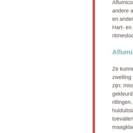
Aflumico
andere a
en ander
Hart- en 
ritmesto
Aflumi
Ze kunne
zwelling
zijn: mis
gekleurd
rillinge
huiduits
toevallen
maagklac