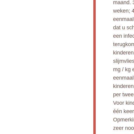
maand. 3
weken; 4
eenmaal 
dat u sch
een infe
terugkom
kinderen
slijmvlie
mg / kg 
eenmaal d
kinderen
per twee
Voor kin
één keer
Opmerkin
zeer noo