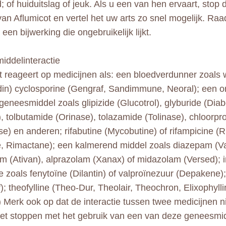
 of huiduitslag of jeuk. Als u een van hen ervaart, stop 
van Aflumicot en vertel het uw arts zo snel mogelijk. Ra
 een bijwerking die ongebruikelijk lijkt.
ddelinteractie
t reageert op medicijnen als: een bloedverdunner zoals 
n) cyclosporine (Gengraf, Sandimmune, Neoral); een o
geneesmiddel zoals glipizide (Glucotrol), glyburide (Dia
, tolbutamide (Orinase), tolazamide (Tolinase), chloorp
e) en anderen; rifabutine (Mycobutine) of rifampicine (Ri
, Rimactane); een kalmerend middel zoals diazepam (Va
m (Ativan), alprazolam (Xanax) of midazolam (Versed);
e zoals fenytoïne (Dilantin) of valproïnezuur (Depakene);
); theofylline (Theo-Dur, Theolair, Theochron, Elixophyllin
 Merk ook op dat de interactie tussen twee medicijnen nie
et stoppen met het gebruik van een van deze geneesmidd