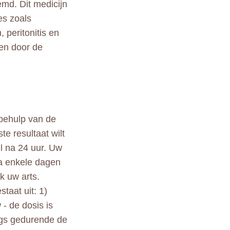
md. Dit medicijn
es zoals
 peritonitis en
den door de
 behulp van de
te resultaat wilt
el na 24 uur. Uw
na enkele dagen
k uw arts.
taat uit: 1)
- de dosis is
ags gedurende de