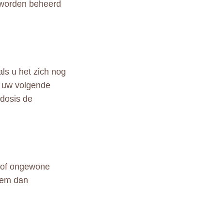
s worden beheerd
als u het zich nog
or uw volgende
dosis de
 of ongewone
eem dan