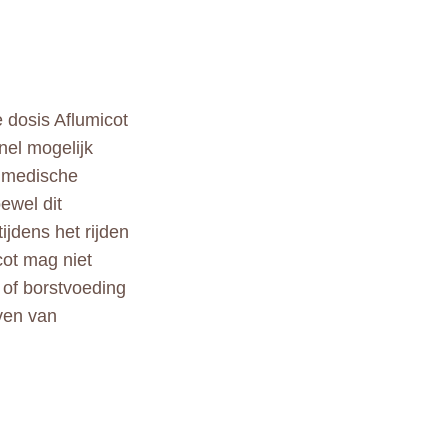
e dosis Aflumicot
nel mogelijk
w medische
ewel dit
ijdens het rijden
cot mag niet
 of borstvoeding
even van