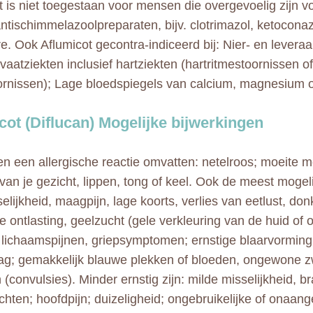
t is niet toegestaan voor mensen die overgevoelig zijn vo
ntischimmelazoolpreparaten, bijv. clotrimazol, ketoconaz
e. Ook Aflumicot gecontra-indiceerd bij: Nier- en lever
vaatziekten inclusief hartziekten (hartritmestoornissen of
ornissen); Lage bloedspiegels van calcium, magnesium o
cot (Diflucan) Mogelijke bijwerkingen
n een allergische reactie omvatten: netelroos; moeite 
 van je gezicht, lippen, tong of keel. Ook de meest mogel
selijkheid, maagpijn, lage koorts, verlies van eetlust, donk
e ontlasting, geelzucht (gele verkleuring van de huid of o
n, lichaamspijnen, griepsymptomen; ernstige blaarvorming
lag; gemakkelijk blauwe plekken of bloeden, ongewone z
 (convulsies). Minder ernstig zijn: milde misselijkheid, b
hten; hoofdpijn; duizeligheid; ongebruikelijke of onaa