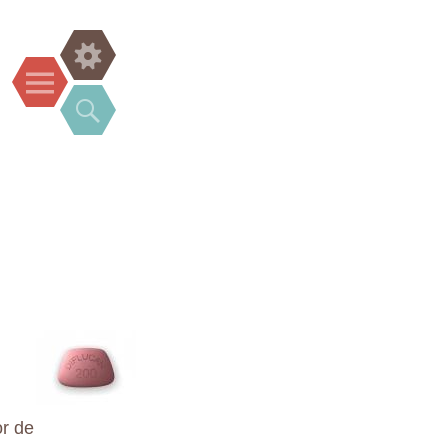
Widgets
Menu
Search
or de