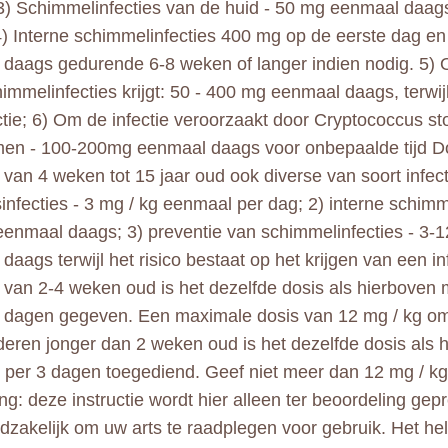
) Schimmelinfecties van de huid - 50 mg eenmaal daag
) Interne schimmelinfecties 400 mg op de eerste dag e
daags gedurende 6-8 weken of langer indien nodig. 5)
immelinfecties krijgt: 50 - 400 mg eenmaal daags, terwijl
ctie; 6) Om de infectie veroorzaakt door Cryptococcus s
en - 100-200mg eenmaal daags voor onbepaalde tijd D
 van 4 weken tot 15 jaar oud ook diverse van soort infect
sinfecties - 3 mg / kg eenmaal per dag; 2) interne schimm
eenmaal daags; 3) preventie van schimmelinfecties - 3-1
aags terwijl het risico bestaat op het krijgen van een in
 van 2-4 weken oud is het dezelfde dosis als hierboven
 dagen gegeven. Een maximale dosis van 12 mg / kg o
deren jonger dan 2 weken oud is het dezelfde dosis als
 per 3 dagen toegediend. Geef niet meer dan 12 mg / k
g: deze instructie wordt hier alleen ter beoordeling gepr
dzakelijk om uw arts te raadplegen voor gebruik. Het hel