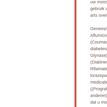
uw mond;
gebruik 
arts over
Geneesmi
Aflumico
(Coumadi
diabetes
Glynase)
(Diabines
Rifamate
lorazepa
medicati
((Prograf
anderen)
dat u mo