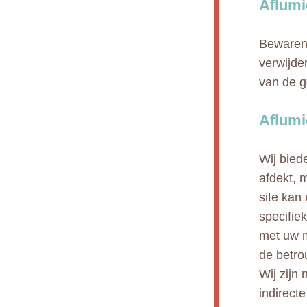
Aflumi
Bewaren 
verwijde
van de g
Aflumi
Wij bied
afdekt, 
site kan
specifie
met uw m
de betro
Wij zijn 
indirect