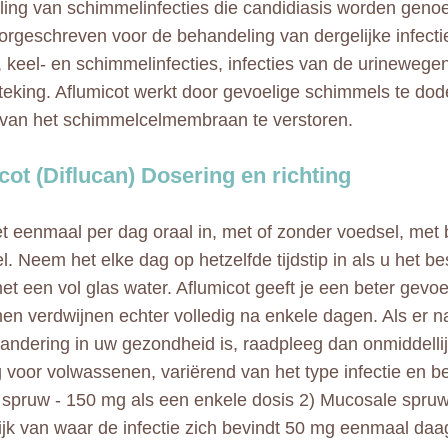
ing van schimmelinfecties die candidiasis worden genoe
orgeschreven voor de behandeling van dergelijke infecti
, keel- en schimmelinfecties, infecties van de urinewegen,
teking. Aflumicot werkt door gevoelige schimmels te do
van het schimmelcelmembraan te verstoren.
cot (Diflucan) Dosering en richting
 eenmaal per dag oraal in, met of zonder voedsel, met
. Neem het elke dag op hetzelfde tijdstip in als u het bes
met een vol glas water. Aflumicot geeft je een beter gevo
n verdwijnen echter volledig na enkele dagen. Als er 
andering in uw gezondheid is, raadpleeg dan onmiddellij
 voor volwassenen, variërend van het type infectie en bes
 spruw - 150 mg als een enkele dosis 2) Mucosale spruw 
ijk van waar de infectie zich bevindt 50 mg eenmaal da