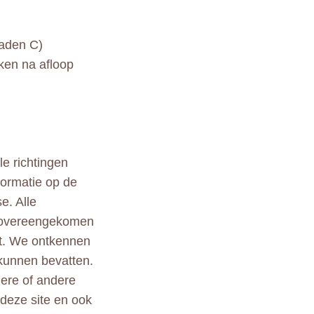
raden C)
iken na afloop
le richtingen
formatie op de
e. Alle
n overeengekomen
st. We ontkennen
kunnen bevatten.
ndere of andere
 deze site en ook