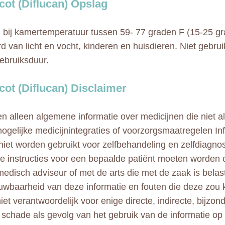
cot (Diflucan) Opslag
bij kamertemperatuur tussen 59- 77 graden F (15-25 g
rd van licht en vocht, kinderen en huisdieren. Niet gebru
ebruiksduur.
cot (Diflucan) Disclaimer
en alleen algemene informatie over medicijnen die niet al
mogelijke medicijnintegraties of voorzorgsmaatregelen In
 niet worden gebruikt voor zelfbehandeling en zelfdiagnos
ke instructies voor een bepaalde patiënt moeten worde
edisch adviseur of met de arts die met de zaak is bela
uwbaarheid van deze informatie en fouten die deze zou 
niet verantwoordelijk voor enige directe, indirecte, bijzo
e schade als gevolg van het gebruik van de informatie op