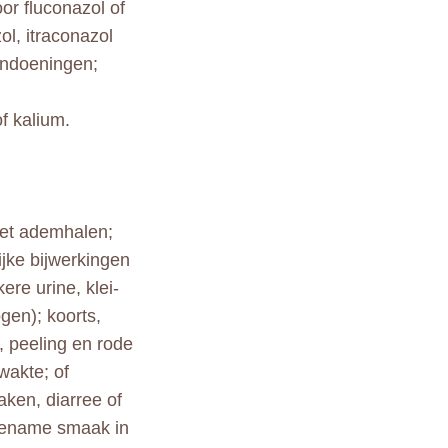
or fluconazol of
ol, itraconazol
aandoeningen;
f kalium.
met ademhalen;
ijke bijwerkingen
ere urine, klei-
gen); koorts,
, peeling en rode
wakte; of
raken, diarree of
ngename smaak in