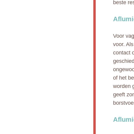
beste res
Aflumi
Voor vag
voor. Al
contact 
geschied
ongewoon
of het b
worden g
geeft zo
borstvoe
Aflumi