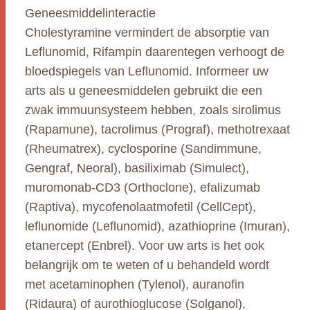
Geneesmiddelinteractie
Cholestyramine vermindert de absorptie van
Leflunomid, Rifampin daarentegen verhoogt de
bloedspiegels van Leflunomid. Informeer uw
arts als u geneesmiddelen gebruikt die een
zwak immuunsysteem hebben, zoals sirolimus
(Rapamune), tacrolimus (Prograf), methotrexaat
(Rheumatrex), cyclosporine (Sandimmune,
Gengraf, Neoral), basiliximab (Simulect),
muromonab-CD3 (Orthoclone), efalizumab
(Raptiva), mycofenolaatmofetil (CellCept),
leflunomide (Leflunomid), azathioprine (Imuran),
etanercept (Enbrel). Voor uw arts is het ook
belangrijk om te weten of u behandeld wordt
met acetaminophen (Tylenol), auranofin
(Ridaura) of aurothioglucose (Solganol),