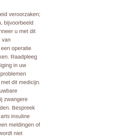
heid veroorzaken;
n, bijvoorbeeld
nneer u met dit
n van
 een operatie
jken. Raadpleeg
ziging in uw
dsproblemen
met dit medicijn.
ouwbare
bij zwangere
eden. Bespreek
arts insuline
geen meldingen of
ordt niet