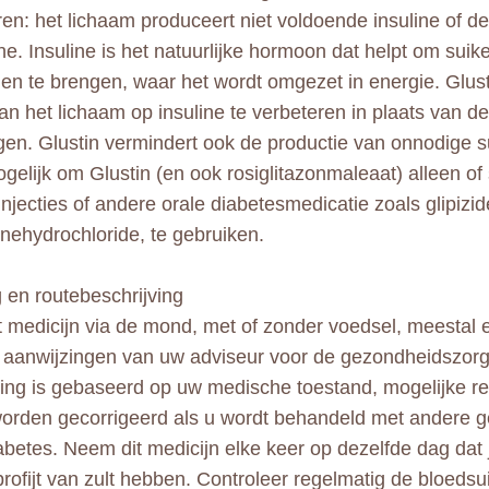
ren: het lichaam produceert niet voldoende insuline of d
ne. Insuline is het natuurlijke hormoon dat helpt om suike
llen te brengen, waar het wordt omgezet in energie. Glus
an het lichaam op insuline te verbeteren in plaats van de 
gen. Glustin vermindert ook de productie van onnodige su
ogelijk om Glustin (en ook rosiglitazonmaleaat) alleen o
injecties of andere orale diabetesmedicatie zoals glipizid
nehydrochloride, te gebruiken.
 en routebeschrijving
 medicijn via de mond, met of zonder voedsel, meestal 
e aanwijzingen van uw adviseur voor de gezondheidszor
ing is gebaseerd op uw medische toestand, mogelijke re
orden gecorrigeerd als u wordt behandeld met andere 
abetes. Neem dit medicijn elke keer op dezelfde dag dat 
rofijt van zult hebben. Controleer regelmatig de bloedsu