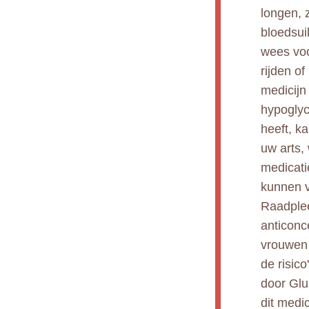
longen, 
bloedsui
wees voo
rijden o
medicijn
hypoglyc
heeft, k
uw arts, 
medicati
kunnen v
Raadplee
anticonce
vrouwen
de risic
door Glu
dit medi