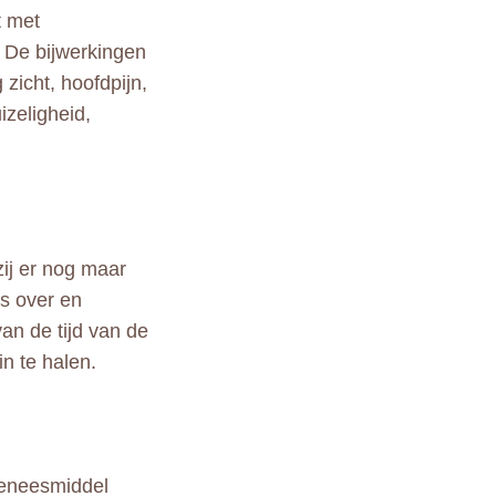
t met
n De bijwerkingen
zicht, hoofdpijn,
izeligheid,
zij er nog maar
is over en
an de tijd van de
n te halen.
geneesmiddel