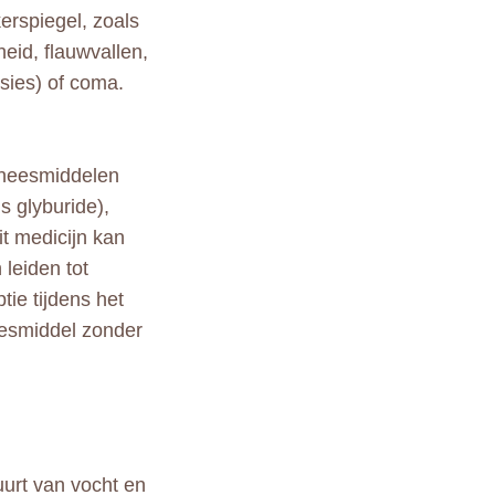
erspiegel, zoals
heid, flauwvallen,
lsies) of coma.
eneesmiddelen
s glyburide),
it medicijn kan
 leiden tot
ie tijdens het
eesmiddel zonder
uurt van vocht en