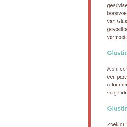
geadvise
borstvoe
van Glus
gevoello
vermoeid
Glusti
Als u ee
een paar
retourne
volgende
Glusti
Zoek dri