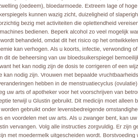
zwelling (oedeem), bloedarmoede. Extreem lage of hoge
kerspiegels kunnen wazig zicht, duizeligheid of slaperig
rzichtig bezig met activiteiten die oplettendheid vereise
f machines bedienen. Beperk alcohol zo veel mogelijk wa
 wordt behandeld, omdat dit het risico op het ontwikkele
emie kan verhogen. Als u koorts, infectie, verwonding of
an dit de beheersing van uw bloedsuikerspiegel bemoeili
want het kan nodig zijn de dosis te corrigeren of een wij
e kan nodig zijn. Vrouwen met bepaalde vruchtbaarhei
eranderingen hebben in de menstruatiecyclus (ovulatie) 
g uw arts of apotheker voor het voorschrijven van betr
ptie terwijl u Glustin gebruikt. Dit medicijn moet alleen 
 worden gebruikt onder levensbedreigende omstandigh
o's en voordelen met uw arts. Als u zwanger bent, kan uw 
stin vervangen. Volg alle instructies zorgvuldig. Er zijn 
cijn met moedermelk uitgescheiden wordt. Borstvoeding w