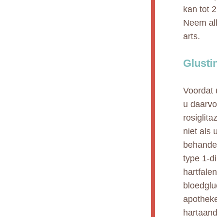
kan tot 
Neem all
arts.
Glusti
Voordat 
u daarvoo
rosiglita
niet als
behandel
type 1-di
hartfale
bloedglu
apotheke
hartaand