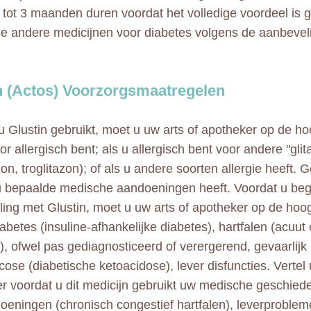
2 tot 3 maanden duren voordat het volledige voordeel is g
e andere medicijnen voor diabetes volgens de aanbeve
n (Actos) Voorzorgsmaatregelen
u Glustin gebruikt, moet u uw arts of apotheker op de h
r allergisch bent; als u allergisch bent voor andere "gli
zon, troglitazon); of als u andere soorten allergie heeft. 
 u bepaalde medische aandoeningen heeft. Voordat u beg
ing met Glustin, moet u uw arts of apotheker op de hoogt
abetes (insuline-afhankelijke diabetes), hartfalen (acuut
n), ofwel pas gediagnosticeerd of verergerend, gevaarlijk
cose (diabetische ketoacidose), lever disfuncties. Vertel 
r voordat u dit medicijn gebruikt uw medische geschiede
oeningen (chronisch congestief hartfalen), leverproblem