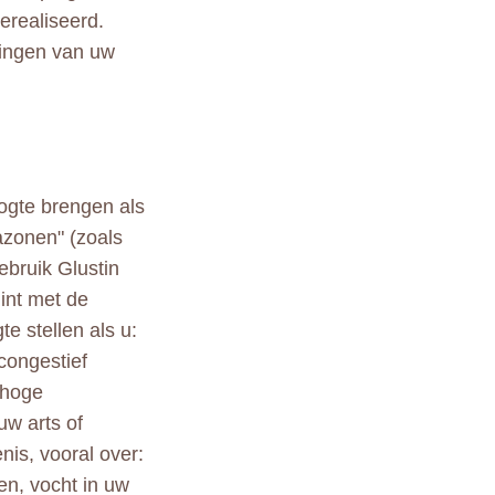
erealiseerd.
lingen van uw
oogte brengen als
tazonen" (zoals
Gebruik Glustin
int met de
e stellen als u:
 congestief
 hoge
uw arts of
nis, vooral over:
en, vocht in uw