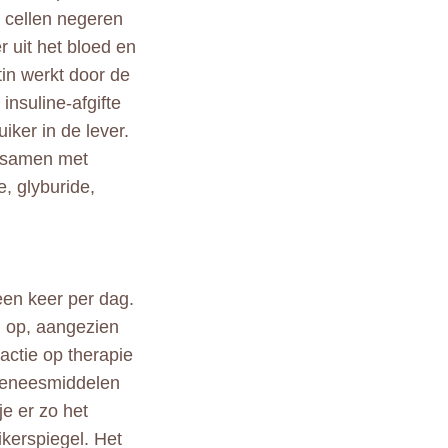
e cellen negeren
r uit het bloed en
tin werkt door de
insuline-afgifte
iker in de lever.
f samen met
e, glyburide,
een keer per dag.
g op, aangezien
actie op therapie
geneesmiddelen
je er zo het
ikerspiegel. Het