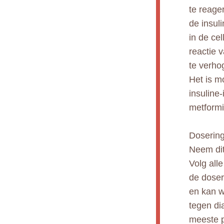
te reage
de insuli
in de ce
reactie v
te verho
Het is m
insuline-
metformi
Dosering
Neem dit
Volg all
de doser
en kan w
tegen di
meeste p