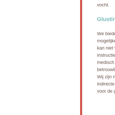
vocht.
Glusti
We biede
mogelijk
kan niet
instruct
medisch 
betrouwb
Wij zijn 
indirect
voor de 