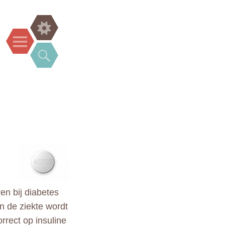
Widgets
Menu
Search
en bij diabetes
an de ziekte wordt
rect op insuline