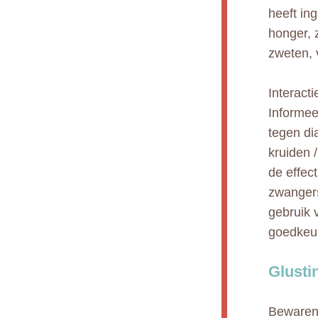
heeft in
honger, z
zweten, 
Interact
Informee
tegen di
kruiden 
de effec
zwangers
gebruik 
goedkeur
Glusti
Bewaren 