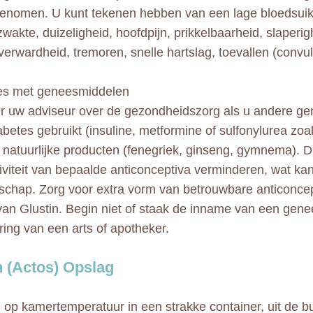
genomen. U kunt tekenen hebben van een lage bloedsuik
wakte, duizeligheid, hoofdpijn, prikkelbaarheid, slaperig
verwardheid, tremoren, snelle hartslag, toevallen (convu
ies met geneesmiddelen
r uw adviseur over de gezondheidszorg als u andere g
abetes gebruikt (insuline, metformine of sulfonylurea zoal
/ natuurlijke producten (fenegriek, ginseng, gymnema). D
tiviteit van bepaalde anticonceptiva verminderen, wat kan
chap. Zorg voor extra vorm van betrouwbare anticoncept
van Glustin. Begin niet of staak de inname van een gen
ing van een arts of apotheker.
n (Actos) Opslag
op kamertemperatuur in een strakke container, uit de b