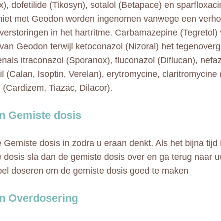
x), dofetilide (Tikosyn), sotalol (Betapace) en sparfloxa
niet met Geodon worden ingenomen vanwege een verhoo
 verstoringen in het hartritme. Carbamazepine (Tegretol
 van Geodon terwijl ketoconazol (Nizoral) het tegenoverg
enals itraconazol (Sporanox), fluconazol (Diflucan), nef
l (Calan, Isoptin, Verelan), erytromycine, claritromycine 
m (Cardizem, Tiazac, Dilacor).
n Gemiste dosis
Gemiste dosis in zodra u eraan denkt. Als het bijna tijd 
 dosis sla dan de gemiste dosis over en ga terug naar 
bel doseren om de gemiste dosis goed te maken
n Overdosering