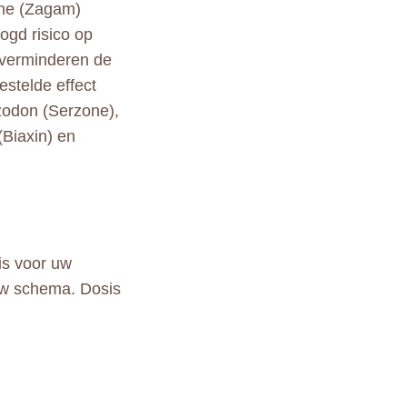
cine (Zagam)
gd risico op
) verminderen de
estelde effect
azodon (Serzone),
(Biaxin) en
is voor uw
uw schema. Dosis