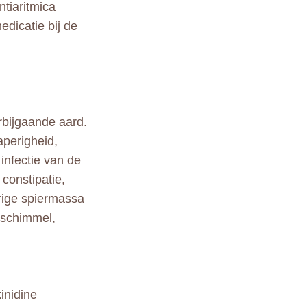
ntiaritmica
dicatie bij de
rbijgaande aard.
aperigheid,
infectie van de
constipatie,
urige spiermassa
idschimmel,
inidine