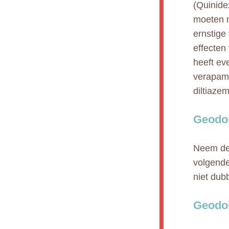
(Quinide
moeten 
ernstige
effecten
heeft ev
verapami
diltiaze
Geodo
Neem de 
volgende
niet dub
Geodo