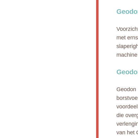
Geodo
Voorzich
met ernst
slaperig
machine 
Geodon
Geodon m
borstvoe
voordeel
die over
verlengi
van het 