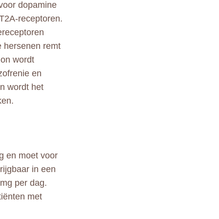
t voor dopamine
-HT2A-receptoren.
ereceptoren
e hersenen remt
don wordt
zofrenie en
n wordt het
ken.
g en moet voor
ijgbaar in een
 mg per dag.
atiënten met