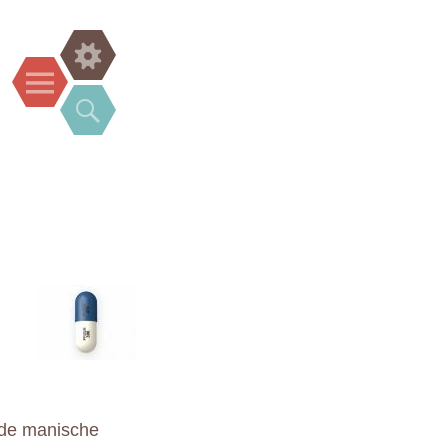
Widgets
Menu
Search
 de manische