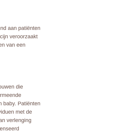
end aan patiënten
icijn veroorzaakt
ren van een
ouwen die
vermeende
n baby. Patiënten
ividuen met de
an verlenging
penseerd