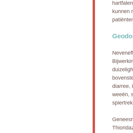
hartfale
kunnen n
patiënte
Geodon
Neveneff
Bijwerki
duizelig
bovenste
diarree,
weeën, s
spiertre
Geneesmi
Thioridaz