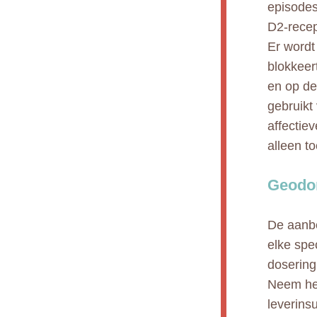
episodes
D2-recep
Er wordt
blokkeer
en op de
gebruikt
affectie
alleen t
Geodon
De aanbe
elke spe
dosering
Neem het 
leverinsu