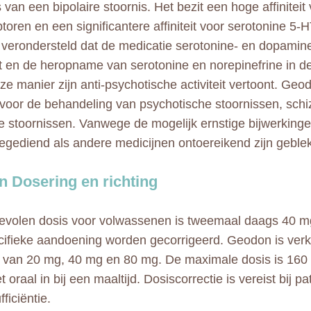
 van een bipolaire stoornis. Het bezit een hoge affinitei
toren en een significantere affiniteit voor serotonine 5
 verondersteld dat de medicatie serotonine- en dopamin
t en de heropname van serotonine en norepinefrine in d
ze manier zijn anti-psychotische activiteit vertoont. Geo
 voor de behandeling van psychotische stoornissen, schi
ve stoornissen. Vanwege de mogelijk ernstige bijwerkinge
oegediend als andere medicijnen ontoereikend zijn geble
 Dosering en richting
volen dosis voor volwassenen is tweemaal daags 40 m
cifieke aandoening worden gecorrigeerd. Geodon is verkr
 van 20 mg, 40 mg en 80 mg. De maximale dosis is 160
oraal in bij een maaltijd. Dosiscorrectie is vereist bij p
fficiëntie.