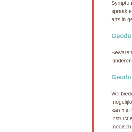
Symptome
spraak e
arts in 
Geodo
Bewaren 
kinderen
Geodon
We biede
mogelijk
kan niet
instruct
medisch 