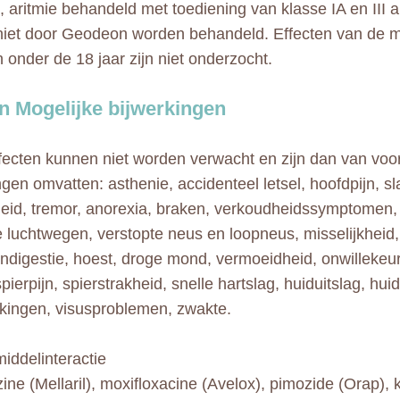
n, aritmie behandeld met toediening van klasse IA en III a
iet door Geodeon worden behandeld. Effecten van de me
n onder de 18 jaar zijn niet onderzocht.
 Mogelijke bijwerkingen
ecten kunnen niet worden verwacht en zijn dan van voo
ngen omvatten: asthenie, accidenteel letsel, hoofdpijn, sl
heid, tremor, anorexia, braken, verkoudheidssymptomen, 
 luchtwegen, verstopte neus en loopneus, misselijkheid, 
 indigestie, hoest, droge mond, vermoeidheid, onwilleke
pierpijn, spierstrakheid, snelle hartslag, huiduitslag, hu
kkingen, visusproblemen, zwakte.
ddelinteractie
ine (Mellaril), moxifloxacine (Avelox), pimozide (Orap), k