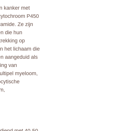
n kanker met
 cytochroom P450
amide. Ze zijn
en die hun
trekking op
n het lichaam die
en aangeduid als
ing van
ltipel myeloom,
ocytische
om,
ediend met 40-50