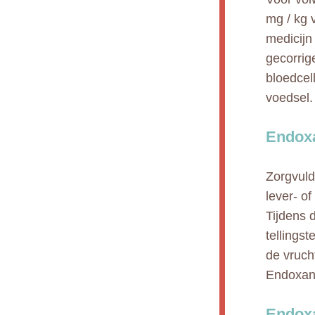
mg / kg 
medicijn
gecorrig
bloedcel
voedsel.
Endoxa
Zorgvuld
lever- o
Tijdens 
tellings
de vruch
Endoxan 
Endoxa