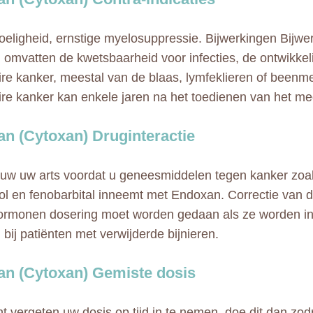
eligheid, ernstige myelosuppressie. Bijwerkingen Bijwe
omvatten de kwetsbaarheid voor infecties, de ontwikkel
re kanker, meestal van de blaas, lymfeklieren of beenm
re kanker kan enkele jaren na het toedienen van het med
n (Cytoxan) Druginteractie
w uw arts voordat u geneesmiddelen tegen kanker zoal
nol en fenobarbital inneemt met Endoxan. Correctie van 
hormonen dosering moet worden gedaan als ze worden 
bij patiënten met verwijderde bijnieren.
n (Cytoxan) Gemiste dosis
nt vergeten uw dosis op tijd in te nemen, doe dit dan zod