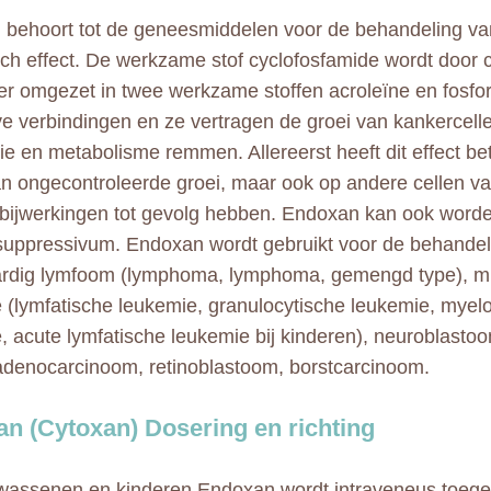
behoort tot de geneesmiddelen voor de behandeling va
sch effect. De werkzame stof cyclofosfamide wordt door
ver omgezet in twee werkzame stoffen acroleïne en fosfor
ve verbindingen en ze vertragen de groei van kankercell
atie en metabolisme remmen. Allereerst heeft dit effect be
an ongecontroleerde groei, maar ook op andere cellen va
 bijwerkingen tot gevolg hebben. Endoxan kan ook word
ppressivum. Endoxan wordt gebruikt voor de behandel
rdig lymfoom (lymphoma, lymphoma, gemengd type), mu
 (lymfatische leukemie, granulocytische leukemie, myel
, acute lymfatische leukemie bij kinderen), neuroblasto
adenocarcinoom, retinoblastoom, borstcarcinoom.
n (Cytoxan) Dosering en richting
wassenen en kinderen Endoxan wordt intraveneus toeg