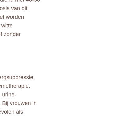
sis van dit
oet worden
 witte
of zonder
ergsuppressie,
emotherapie.
 urine-
. Bij vrouwen in
evolen als