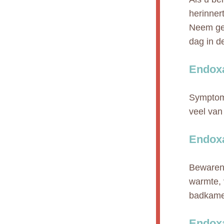
herinnert
Neem gee
dag in de
Endoxa
Symptome
veel van
Endoxa
Bewaren 
warmte, 
badkamer
Endoxa