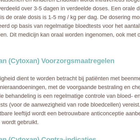
verdeeld over 3-5 dagen in verdeelde doses. Een orale do
 is de orale dosis is 1-5 mg / kg per dag. De dosering m
eerd op basis van regelmatige bloedtests voor het aantal
len. Dit medicijn kan oraal worden ingenomen, ook met 
n (Cytoxan) Voorzorgsmaatregelen
igheid dient te worden betracht bij patiënten met beenm
f nieraandoeningen, met de voorgaande bestraling en ch
de behandeling is een regelmatige controle van bloed- en
tests (voor de aanwezigheid van rode bloedcellen) vereist
tbare leeftijd wordt een betrouwbare anticonceptie aanb
wordt gebruikt.
n (Cytoxan) Contra-indicaties