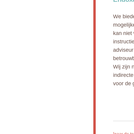
We biede
mogelijk
kan niet
instruct
adviseur
betrouwb
Wij zijn 
indirect
voor de 
[naar de to