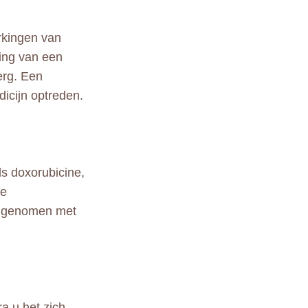
rkingen van
ing van een
erg. Een
icijn optreden.
s doxorubicine,
de
ingenomen met
ra u het zich