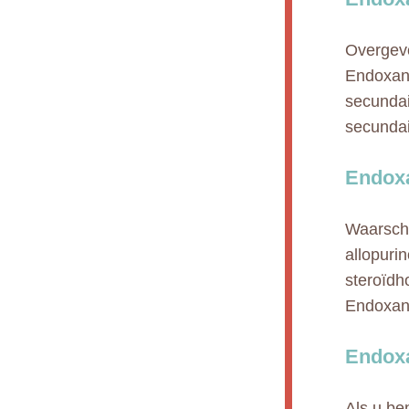
Overgevo
Endoxan 
secundai
secundai
Endoxa
Waarschu
allopuri
steroïd
Endoxan 
Endoxa
Als u be