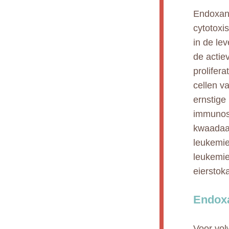
Endoxan 
cytotoxi
in de le
de actie
prolifer
cellen v
ernstige
immunosu
kwaadaa
leukemie
leukemie
eierstok
Endoxa
Voor vol