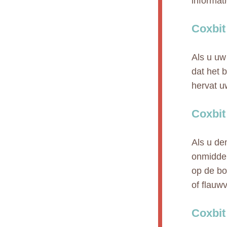
informat
Coxbit
Als u uw
dat het 
hervat u
Coxbit
Als u de
onmiddel
op de bo
of flauwv
Coxbit