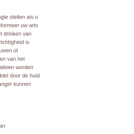
te stellen als u
Informeer uw arts
et drinken van
ichtigheid is
ouwen of
en van het
alleen worden
ddel door de huid
anger kunnen
van