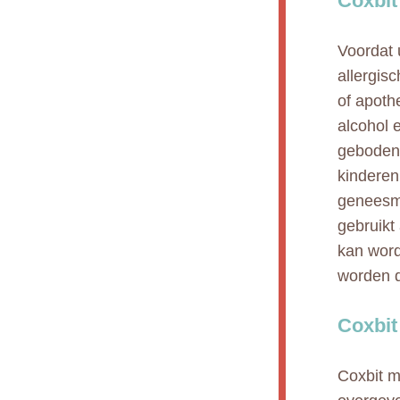
Coxbit
Voordat 
allergisc
of apoth
alcohol 
geboden 
kinderen
geneesmi
gebruikt
kan wor
worden d
Coxbit
Coxbit m