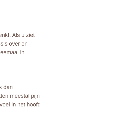
kt. Als u ziet
osis over en
weemaal in.
ek dan
ten meestal pijn
voel in het hoofd