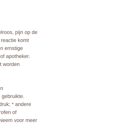
lroos, pijn op de
e reactie komt
n ernstige
of apotheker.
et worden
en
 gebruikte.
druk; * andere
rofen of
e. Neem voor meer