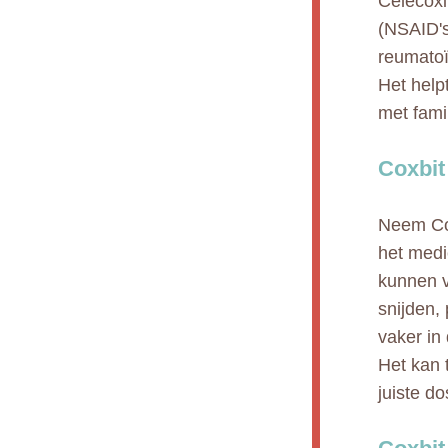
Celecoxi
(NSAID's
reumatoï
Het help
met fami
Coxbit
Neem Cox
het medi
kunnen v
snijden,
vaker in
Het kan 
juiste do