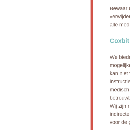
Bewaar u
verwijde
alle med
Coxbit
We biede
mogelijk
kan niet
instruct
medisch 
betrouwb
Wij zijn 
indirect
voor de 