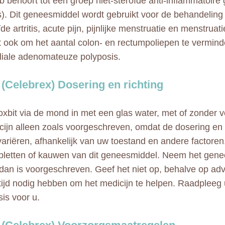
b behoort tot een groep niet-steroïde anti-inflammatoir
). Dit geneesmiddel wordt gebruikt voor de behandeling 
de artritis, acute pijn, pijnlijke menstruatie en menstru
t ook om het aantal colon- en rectumpoliepen te verminde
liale adenomateuze polyposis.
 (Celebrex) Dosering en richting
bit via de mond in met een glas water, met of zonder 
cijn alleen zoals voorgeschreven, omdat de dosering e
ariëren, afhankelijk van uw toestand en andere factoren
 pletten of kauwen van dit geneesmiddel. Neem het gene
 dan is voorgeschreven. Geef het niet op, behalve op adv
tijd nodig hebben om het medicijn te helpen. Raadpleeg 
sis voor u.