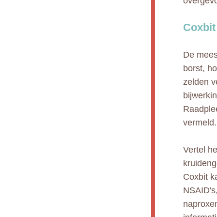
overgevo
Coxbit
De meest
borst, ho
zelden v
bijwerki
Raadplee
vermeld.
Vertel h
kruideng
Coxbit k
NSAID's,
naproxen