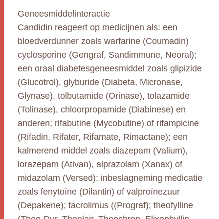
Geneesmiddelinteractie
Candidin reageert op medicijnen als: een
bloedverdunner zoals warfarine (Coumadin)
cyclosporine (Gengraf, Sandimmune, Neoral);
een oraal diabetesgeneesmiddel zoals glipizide
(Glucotrol), glyburide (Diabeta, Micronase,
Glynase), tolbutamide (Orinase), tolazamide
(Tolinase), chloorpropamide (Diabinese) en
anderen; rifabutine (Mycobutine) of rifampicine
(Rifadin, Rifater, Rifamate, Rimactane); een
kalmerend middel zoals diazepam (Valium),
lorazepam (Ativan), alprazolam (Xanax) of
midazolam (Versed); inbeslagneming medicatie
zoals fenytoïne (Dilantin) of valproïnezuur
(Depakene); tacrolimus ((Prograf); theofylline