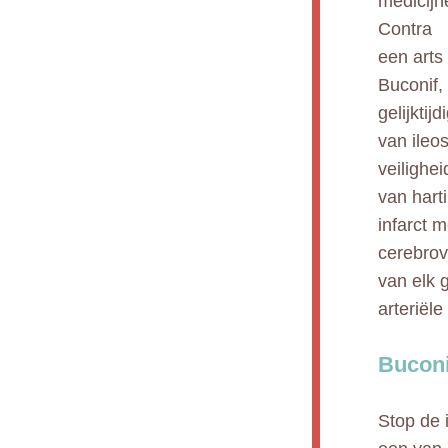
medicijn
Contra
een arts
Buconif,
gelijkti
van ileos
veilighe
van hart
infarct m
cerebrov
van elk 
arteriël
Buconi
Stop de 