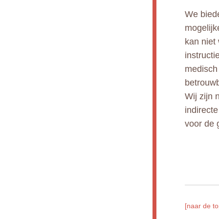
We biede
mogelijk
kan niet
instruct
medisch 
betrouwb
Wij zijn 
indirect
voor de 
[naar de to