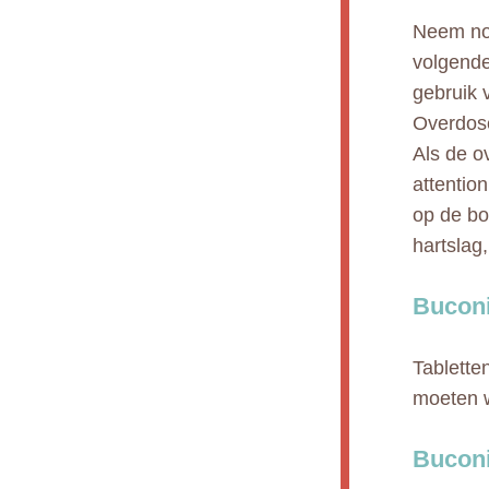
Neem nooi
volgende
gebruik 
Overdos
Als de o
attentio
op de bo
hartslag
Buconi
Tablette
moeten w
Buconi