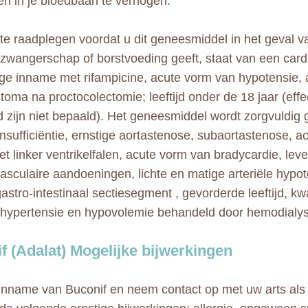
en in je bloedbaan te verhogen.
 te raadplegen voordat u dit geneesmiddel in het geval va
 zwangerschap of borstvoeding geeft, staat van een car
jdige inname met rifampicine, acute vorm van hypotensie
toma na proctocolectomie; leeftijd onder de 18 jaar (effec
id zijn niet bepaald). Het geneesmiddel wordt zorgvuldig g
insufficiëntie, ernstige aortastenose, subaortastenose, 
et linker ventrikelfalen, acute vorm van bradycardie, leve
asculaire aandoeningen, lichte en matige arteriële hypo
gastro-intestinaal sectiesegment , gevorderde leeftijd, k
e hypertensie en hypovolemie behandeld door hemodialy
f (Adalat) Mogelijke bijwerkingen
inname van Buconif en neem contact op met uw arts als u 