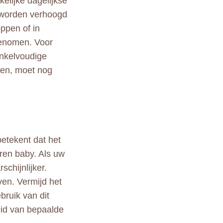
elijke dagelijkse
s worden verhoogd
oppen of in
genomen. Voor
enkelvoudige
ten, moet nog
etekent dat het
ren baby. Als uw
schijnlijker.
ven. Vermijd het
bruik van dit
eid van bepaalde