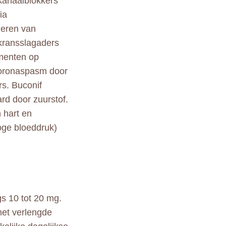
kanaalblokkers
ia
ieren van
 kransslagaders
menten op
 coronaspasm door
s. Buconif
rd door zuurstof.
 hart en
hoge bloeddruk)
gs 10 tot 20 mg.
met verlengde