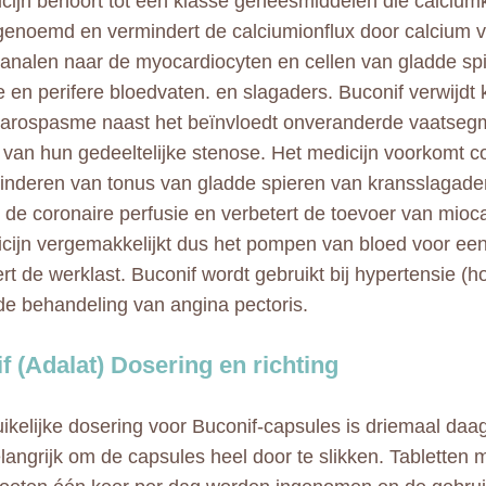
cijn behoort tot een klasse geneesmiddelen die calcium
enoemd en vermindert de calciumionflux door calcium v
analen naar de myocardiocyten en cellen van gladde sp
e en perifere bloedvaten. en slagaders. Buconif verwijdt
arospasme naast het beïnvloedt onveranderde vaatseg
 van hun gedeeltelijke stenose. Het medicijn voorkomt
inderen van tonus van gladde spieren van kransslagader
 de coronaire perfusie en verbetert de toevoer van mioca
cijn vergemakkelijkt dus het pompen van bloed voor een
rt de werklast. Buconif wordt gebruikt bij hypertensie (
de behandeling van angina pectoris.
f (Adalat) Dosering en richting
ikelijke dosering voor Buconif-capsules is driemaal daa
elangrijk om de capsules heel door te slikken. Tabletten 