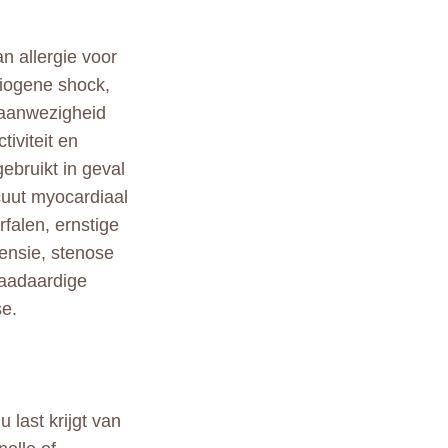
n allergie voor
diogene shock,
, aanwezigheid
tiviteit en
ebruikt in geval
acuut myocardiaal
rfalen, ernstige
tensie, stenose
waadaardige
se.
last krijgt van