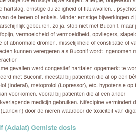
de volgende ernstige bijwerkingen: allergie, ongewoon sn
 hartslag, ernstige duizeligheid of flauwvallen. , psycho
an de benen of enkels. Minder ernstige bijwerkingen zij
rschijnlijk gebeuren, zo ja, stop niet met Buconif, maar
ofdpijn, vermoeidheid of vermoeidheid, opvliegers, slapel
e of abnormale dromen, misselijkheid of constipatie of v
ecten kunnen verergeren als Buconif wordt ingenomen m
eraction
ame gevallen werd congestief hartfalen opgemerkt te wo
eerd met Buconif, meestal bij patiënten die al op een bè
lol (Inderal), metoprolol (Lopressor), etc. hypotensie op
kan voorkomen, vooral bij patiënten die al een ander
kverlagende medicijn gebruiken. Nifedipine vermindert d
 (Lanoxin) door de nieren waardoor de toxiciteit van dig
f (Adalat) Gemiste dosis