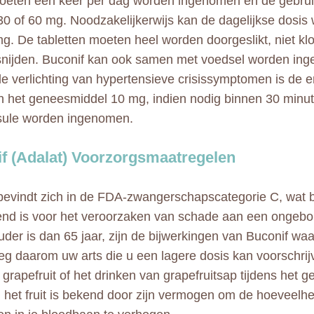
moeten één keer per dag worden ingenomen en de gebruik
 30 of 60 mg. Noodzakelijkerwijs kan de dagelijkse dosi
mg. De tabletten moeten heel worden doorgeslikt, niet kl
nijden. Buconif kan ook samen met voedsel worden in
le verlichting van hypertensieve crisissymptomen is de 
n het geneesmiddel 10 mg, indien nodig binnen 30 minu
sule worden ingenomen.
f (Adalat) Voorzorgsmaatregelen
bevindt zich in de FDA-zwangerschapscategorie C, wat b
end is voor het veroorzaken van schade aan een ongebo
ouder is dan 65 jaar, zijn de bijwerkingen van Buconif waar
g daarom uw arts die u een lagere dosis kan voorschrij
grapefruit of het drinken van grapefruitsap tijdens het ge
, het fruit is bekend door zijn vermogen om de hoeveelh