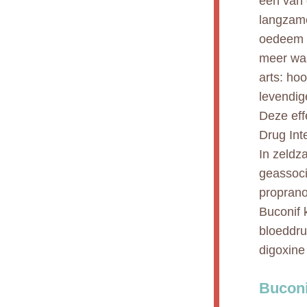
een van 
langzame
oedeem v
meer waa
arts: ho
levendig
Deze eff
Drug Int
In zeldz
geassoci
proprano
Buconif 
bloeddru
digoxine
Buconi