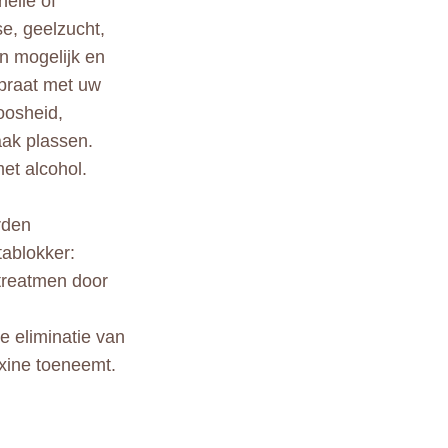
elle of
se, geelzucht,
n mogelijk en
 praat met uw
oosheid,
aak plassen.
et alcohol.
rden
tablokker:
 treatmen door
e eliminatie van
oxine toeneemt.