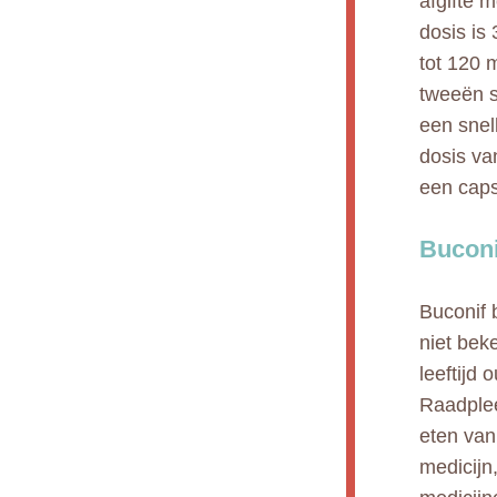
afgifte 
dosis is
tot 120 
tweeën s
een snel
dosis va
een cap
Buconi
Buconif 
niet bek
leeftijd 
Raadplee
eten van 
medicijn