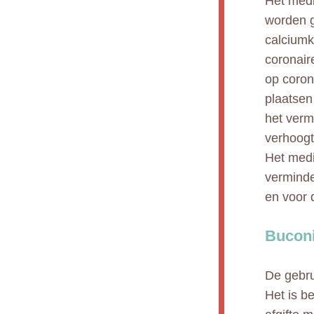
Het medi
worden g
calciumk
coronair
op coron
plaatsen
het verm
verhoogt
Het medi
verminde
en voor 
Buconi
De gebru
Het is b