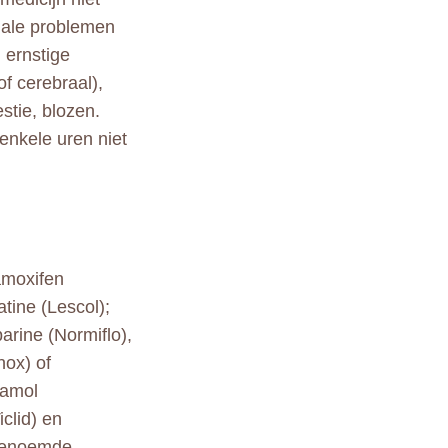
tinale problemen
 ernstige
of cerebraal),
stie, blozen.
enkele uren niet
tamoxifen
tine (Lescol);
arine (Normiflo),
nox) of
damol
iclid) en
ngenoemde