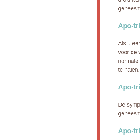
geneesmi
Apo-tr
Als u ee
voor de 
normale 
te halen.
Apo-tr
De sympt
geneesmi
Apo-tr