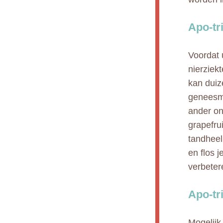
Apo-tr
Voordat 
nierziek
kan duiz
geneesmi
ander on
grapefrui
tandheel
en flos 
verbeter
Apo-tr
Mogelijk