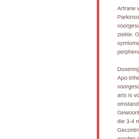
Artrane 
Parkinso
voorgesc
ziekte. 
symtomen
perphena
Dosering
Apo-trih
voorgesc
arts is 
omstand
Gewoonli
die 3-4 
Gecontro
worden 