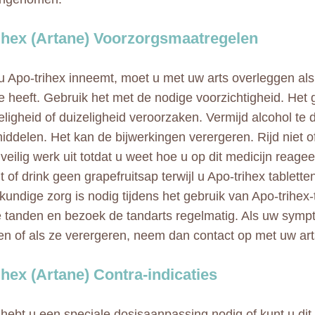
ihex (Artane) Voorzorgsmaatregelen
u Apo-trihex inneemt, moet u met uw arts overleggen als 
te heeft. Gebruik het met de nodige voorzichtigheid. He
eligheid of duizeligheid veroorzaken. Vermijd alcohol te 
ddelen. Het kan de bijwerkingen verergeren. Rijd niet o
veilig werk uit totdat u weet hoe u op dit medicijn reagee
t of drink geen grapefruitsap terwijl u Apo-trihex tablette
kundige zorg is nodig tijdens het gebruik van Apo-trihex-
je tanden en bezoek de tandarts regelmatig. Als uw symp
en of als ze verergeren, neem dan contact op met uw art
ihex (Artane) Contra-indicaties
 hebt u een speciale dosisaanpassing nodig of kunt u dit 