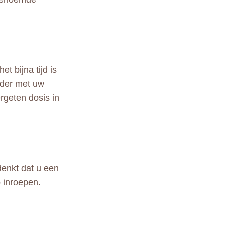
t bijna tijd is
rder met uw
geten dosis in
denkt dat u een
 inroepen.