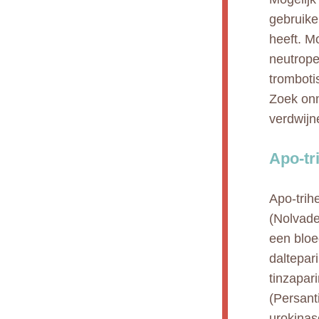
gebruiken
heeft. M
neutropen
tromboti
Zoek onm
verdwijn
Apo-tr
Apo-trih
(Nolvade
een bloe
daltepar
tinzapar
(Persanti
urokinas