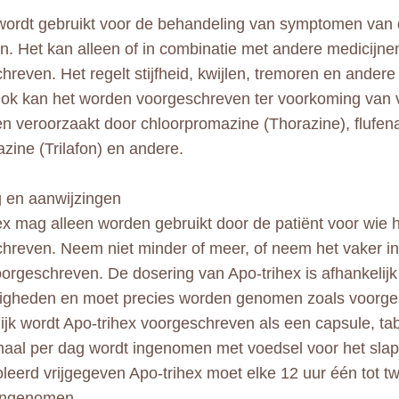
wordt gebruikt voor de behandeling van symptomen van 
n. Het kan alleen of in combinatie met andere medicijn
hreven. Het regelt stijfheid, kwijlen, tremoren en andere
Ook kan het worden voorgeschreven ter voorkoming van v
 veroorzaakt door chloorpromazine (Thorazine), flufenaz
zine (Trilafon) en andere.
 en aanwijzingen
ex mag alleen worden gebruikt door de patiënt voor wie h
hreven. Neem niet minder of meer, of neem het vaker i
voorgeschreven. De dosering van Apo-trihex is afhankelij
igheden en moet precies worden genomen zoals voorge
jk wordt Apo-trihex voorgeschreven als een capsule, tabl
maal per dag wordt ingenomen met voedsel voor het sla
leerd vrijgegeven Apo-trihex moet elke 12 uur één tot t
ingenomen.