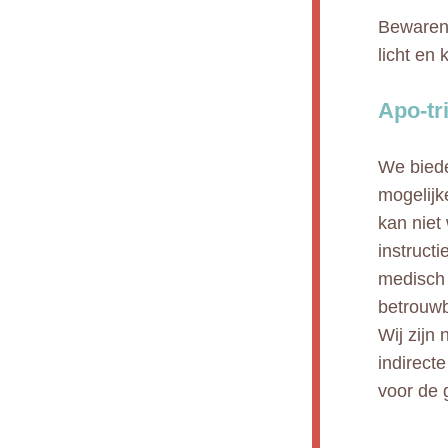
Bewaren 
licht en 
Apo-tr
We biede
mogelijk
kan niet
instruct
medisch 
betrouwb
Wij zijn 
indirect
voor de 