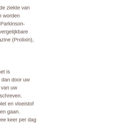
de ziekte van
en worden
 Parkinson-
ergelijkbare
ine (Prolixin),
et is
n dan door uw
k van uw
schreven.
et en vloeistof
pen gaan.
wee keer per dag