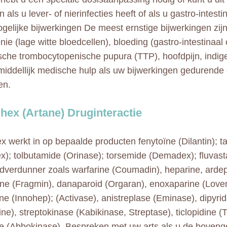
 als u lever- of nierinfecties heeft of als u gastro-intes
ogelijke bijwerkingen De meest ernstige bijwerkingen zijn
ie (lage witte bloedcellen), bloeding (gastro-intestinaal 
sche trombocytopenische pupura (TTP), hoofdpijn, indige
iddellijk medische hulp als uw bijwerkingen gedurende 
en.
ihex (Artane) Druginteractie
ex werkt in op bepaalde producten fenytoïne (Dilantin); 
x); tolbutamide (Orinase); torsemide (Demadex); fluvasta
dverdunner zoals warfarine (Coumadin), heparine, ardep
ine (Fragmin), danaparoid (Orgaran), enoxaparine (Love
ine (Innohep); (Activase), anistreplase (Eminase), dipyri
ne), streptokinase (Kabikinase, Streptase), ticlopidine (T
e (Abbokinase). Bespreken met uw arts als u de bove