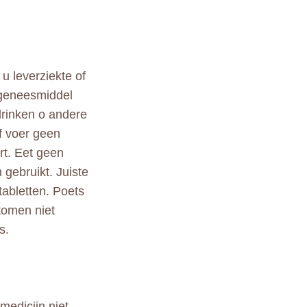
u leverziekte of
t geneesmiddel
drinken o andere
f voer geen
rt. Eet geen
n gebruikt. Juiste
tabletten. Poets
tomen niet
s.
medicijn niet