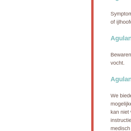
Symptome
of ijlho
Agulan
Bewaren 
vocht.
Agulan
We biede
mogelijk
kan niet
instruct
medisch 