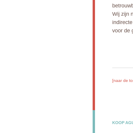
betrouwb
Wij zijn 
indirect
voor de 
[naar de to
KOOP AGU