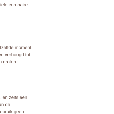
iele coronaire
etzelfde moment.
en verhoogd tot
n grotere
llen zelfs een
an de
Gebruik geen