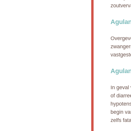
zoutverv
Agulan
Overgevo
zwangers
vastgest
Agulan
In geval
of diarre
hypotens
begin va
zelfs fa