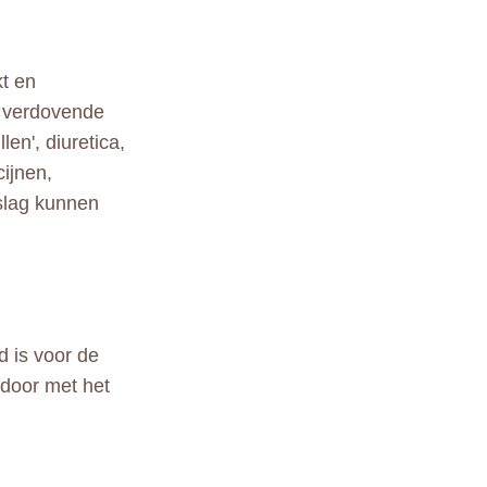
kt en
, verdovende
len', diuretica,
ijnen,
slag kunnen
d is voor de
 door met het