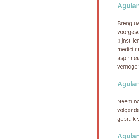
Agulan
Breng uw
voorgesc
pijnstill
medicijn
aspirine
verhogen
Agulan
Neem nooi
volgende
gebruik 
Agulan