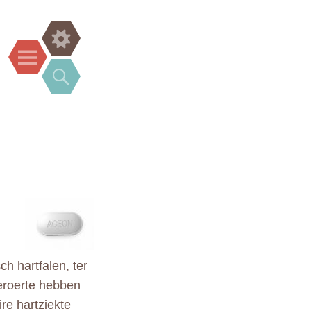
Widgets
Menu
Search
ch hartfalen, ter
beroerte hebben
re hartziekte