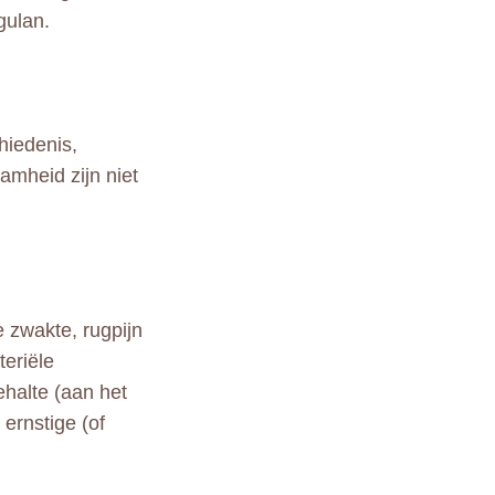
gulan.
hiedenis,
amheid zijn niet
e zwakte, rugpijn
teriële
halte (aan het
ernstige (of