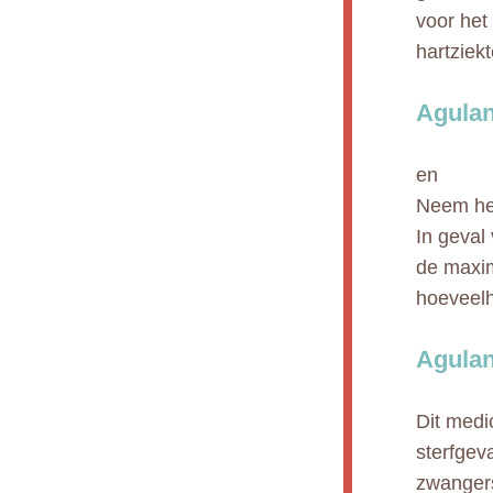
voor het
hartziekt
Agulan
en
Neem het
In geval
de maxim
hoeveelh
Agulan
Dit medi
sterfgev
zwangers