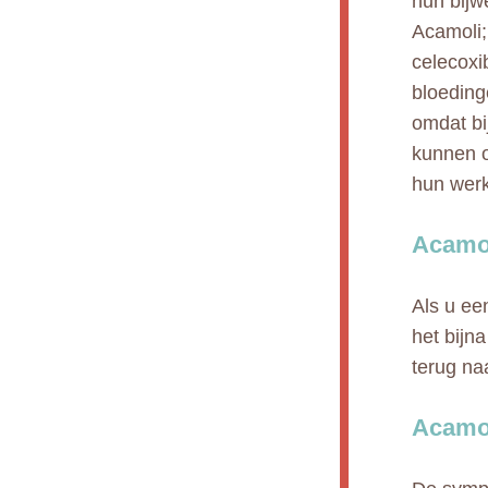
hun bijw
Acamoli;
celecoxib
bloeding
omdat bi
kunnen o
hun werk
Acamol
Als u ee
het bijn
terug na
Acamol