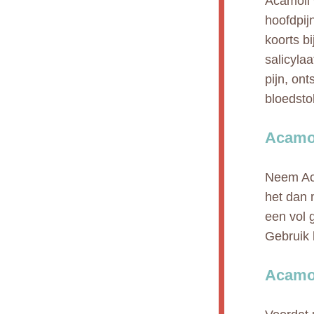
Acamoli 
hoofdpijn
koorts b
salicyla
pijn, on
bloedsto
Acamol
Neem Aca
het dan 
een vol 
Gebruik 
Acamol