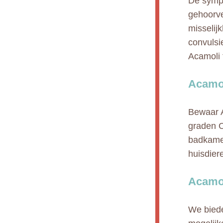
De sympt
gehoorver
misselij
convulsi
Acamoli 
Acamol
Bewaar A
graden C)
badkamer
huisdier
Acamol
We biede