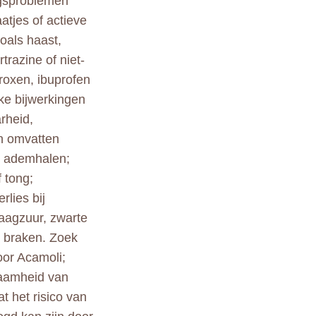
ngsproblemen
atjes of actieve
zoals haast,
trazine of niet-
roxen, ibuprofen
jke bijwerkingen
rheid,
en omvatten
et ademhalen;
 tong;
rlies bij
maagzuur, zwarte
; braken. Zoek
oor Acamoli;
aamheid van
t het risico van