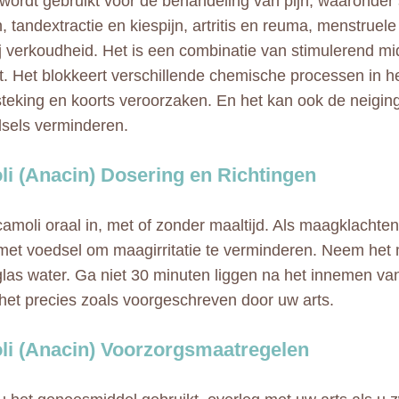
wordt gebruikt voor de behandeling van pijn, waaronder s
, tandextractie en kiespijn, artritis en reuma, menstruel
ij verkoudheid. Het is een combinatie van stimulerend mi
at. Het blokkeert verschillende chemische processen in h
tsteking en koorts veroorzaken. En het kan ook de neigin
lsels verminderen.
i (Anacin) Dosering en Richtingen
moli oraal in, met of zonder maaltijd. Als maagklachte
met voedsel om maagirritatie te verminderen. Neem het 
glas water. Ga niet 30 minuten liggen na het innemen va
het precies zoals voorgeschreven door uw arts.
i (Anacin) Voorzorgsmaatregelen