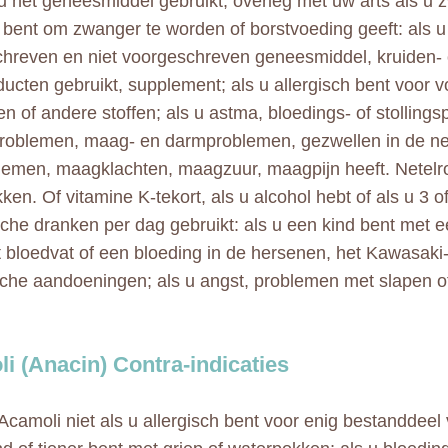
u het geneesmiddel gebruikt, overleg met uw arts als u 
 bent om zwanger te worden of borstvoeding geeft: als 
hreven en niet voorgeschreven geneesmiddel, kruiden- 
ducten gebruikt, supplement; als u allergisch bent voor v
en of andere stoffen; als u astma, bloedings- of stollings
problemen, maag- en darmproblemen, gezwellen in de n
lemen, maagklachten, maagzuur, maagpijn heeft. Netelro
ken. Of vitamine K-tekort, als u alcohol hebt of als u 3 o
sche dranken per dag gebruikt: als u een kind bent met e
 bloedvat of een bloeding in de hersenen, het Kawasaki
che aandoeningen; als u angst, problemen met slapen o
i (Anacin) Contra-indicaties
Acamoli niet als u allergisch bent voor enig bestanddeel