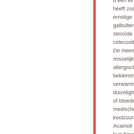
u een ki
heeft zo
ernstige 
galbulten
steroïde
celecoxi
De meest
misselij
allergis
beklemmi
verwarri
duizelig
of bloed
medische
koolzuu
Acamoli 