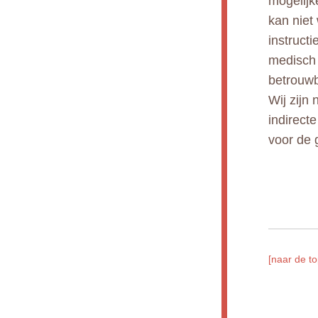
mogelijk
kan niet
instruct
medisch 
betrouwb
Wij zijn 
indirect
voor de 
[naar de to