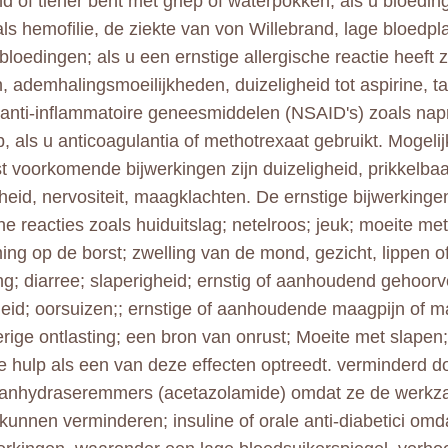
nd of tiener bent met griep of waterpokken; als u bloedi
als hemofilie, de ziekte van von Willebrand, lage bloedpla
bloedingen; als u een ernstige allergische reactie heeft 
, ademhalingsmoeilijkheden, duizeligheid tot aspirine, tar
 anti-inflammatoire geneesmiddelen (NSAID's) zoals nap
b, als u anticoagulantia of methotrexaat gebruikt. Mogeli
 voorkomende bijwerkingen zijn duizeligheid, prikkelbaa
kheid, nervositeit, maagklachten. De ernstige bijwerking
che reacties zoals huiduitslag; netelroos; jeuk; moeite m
ng op de borst; zwelling van de mond, gezicht, lippen of
ng; diarree; slaperigheid; ernstig of aanhoudend gehoorve
heid; oorsuizen;; ernstige of aanhoudende maagpijn of 
erige ontlasting; een bron van onrust; Moeite met slapen
 hulp als een van deze effecten optreedt. verminderd d
ranhydraseremmers (acetazolamide) omdat ze de werkz
kunnen verminderen; insuline of orale anti-diabetici omda