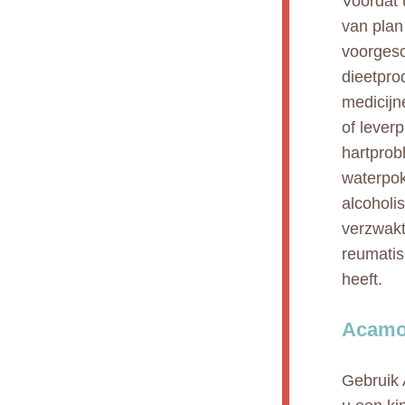
Voordat 
van plan
voorgesc
dieetpro
medicijn
of lever
hartprob
waterpok
alcoholi
verzwakt
reumatis
heeft.
Acamol
Gebruik 