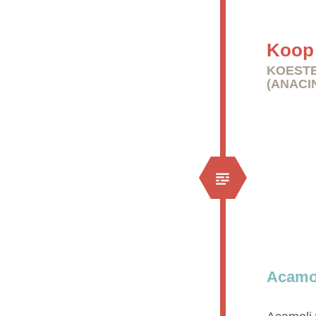
Koop 
KOESTE
(ANACI
Acamol