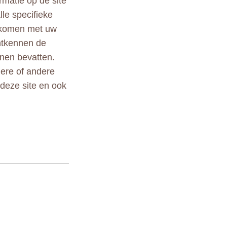
rmatie op de site
lle specifieke
ekomen met uw
ontkennen de
nen bevatten.
ndere of andere
 deze site en ook