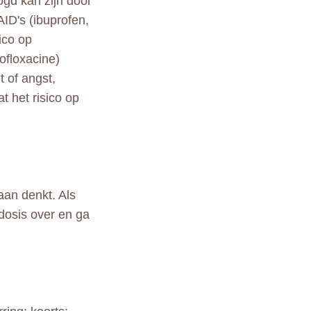
ogd kan zijn door
AID's (ibuprofen,
ico op
ofloxacine)
t of angst,
t het risico op
.
aan denkt. Als
 dosis over en ga