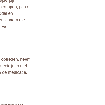
pierpijn,
e krampen, pijn en
ddel en
et lichaam die
g van
n optreden, neem
medicijn in met
n de medicatie.