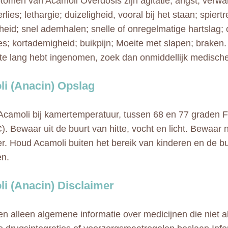
omen van Acamoli Overdosis zijn agitatie; angst; verwar
lies; lethargie; duizeligheid, vooral bij het staan; spiert
kheid; snel ademhalen; snelle of onregelmatige hartslag; 
es; kortademigheid; buikpijn; Moeite met slapen; braken. 
te lang hebt ingenomen, zoek dan onmiddellijk medische
i (Anacin) Opslag
camoli bij kamertemperatuur, tussen 68 en 77 graden F
. Bewaar uit de buurt van hitte, vocht en licht. Bewaar n
. Houd Acamoli buiten het bereik van kinderen en de bu
en.
i (Anacin) Disclaimer
n alleen algemene informatie over medicijnen die niet al