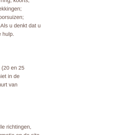
ring; koorts;
rekkingen;
oorsuizen;
Als u denkt dat u
 hulp.
 (20 en 25
iet in de
urt van
le richtingen,