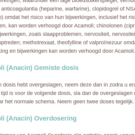
erkingen, waaronder een lage bloedsuikerspiegel, verho
 anticoagulantia (heparine, warfarine), clopidogrel of NS
) omdat het risico van hun bijwerkingen, inclusief het ris
en, kan worden verhoogd door Acamoli; chinolonen (cipr
jwerkingen, zoals slaapproblemen, nervositeit, nervositei
ptreden; methotrexaat, theofylline of valproïnezuur omda
ing en bijwerkingen kan worden verhoogd door Acamoli
i (Anacin) Gemiste dosis
n dosis hebt overgeslagen, neem deze dan in zodra u er
a tijd is voor de volgende dosis, sla dan de overgeslagen
ar het normale schema. Neem geen twee doses tegelijk.
i (Anacin) Overdosering