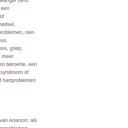
zwanger bent,
u een
of
oedsel,
problemen, nier-
eus,
os, griep,
f meer
en beroerte, een
-syndroom of
f hartproblemen
 van Anancin; als